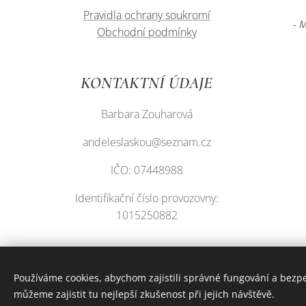
Pravidla ochrany soukromí
- 
Obchodní podmínky
KONTAKTNÍ ÚDAJE
Barbara Zouharová
andeleslaskou@seznam.cz
IČO: 07448988
Identifikační číslo provozovny:
1015250882
Používáme cookies, abychom zajistili správné fungování a bezp
můžeme zajistit tu nejlepší zkušenost při jejich návštěvě.