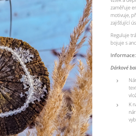
vztek a depr
zaměřuje ene
motivuje, p
zajišťující
Reguluje trá
bojuje s ano
Informace:
Dárkové bal
Nár
tex
vlo
K n
nár
vyb