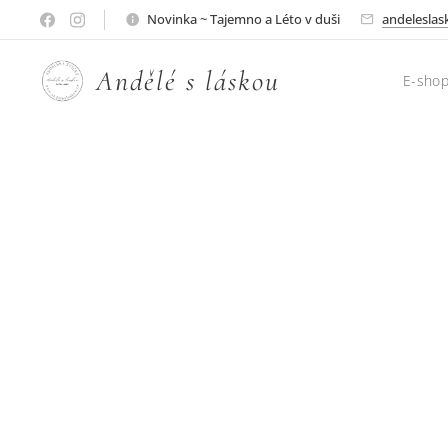
Novinka ~ Tajemno a Léto v duši
andelesla
A
ndělé s láskou ♥
E-sho