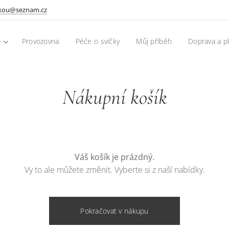
skou@seznam.cz
p
Provozovna
Péče o svíčky
Můj příběh
Doprava a p
Nákupní košík
Váš košík je prázdný.
Vy to ale můžete změnit. Vyberte si z naší nabídky.
Pokračovat v nákupu