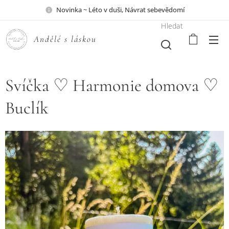
Novinka ~ Léto v duši, Návrat sebevědomí
Hledat
A
ndělé s láskou ♥
Svíčka ♡ Harmonie domova ♡
Buclík