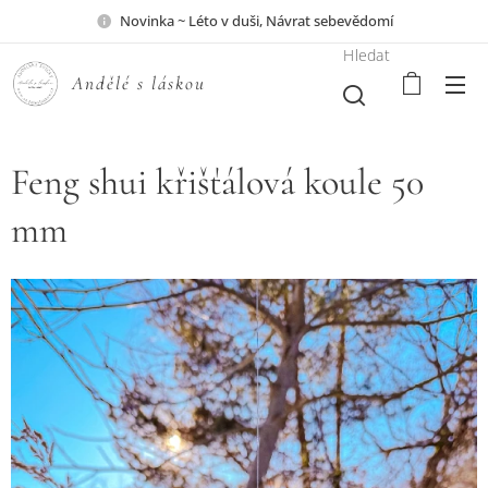
Novinka ~ Léto v duši, Návrat sebevědomí
Hledat
A
ndělé s láskou ♥
Feng shui křišťálová koule 50
mm