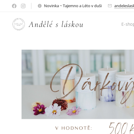
Novinka ~ Tajemno a Léto v duši
andelesla
A
ndělé s láskou ♥
E-sho