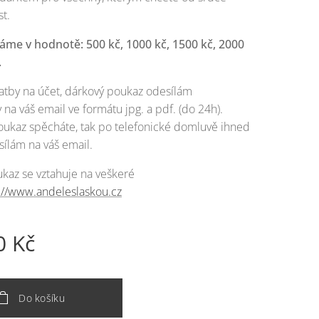
t.
me v hodnotě: 500 kč, 1000 kč, 1500 kč, 2000
.
platby na účet, dárkový poukaz odesílám
 na váš email ve formátu jpg. a pdf. (do 24h).
ukaz spěcháte, tak po telefonické domluvě ihned
ílám na váš email.
kaz se vztahuje na veškeré
://www.andeleslaskou.cz
0
Kč
Do košíku