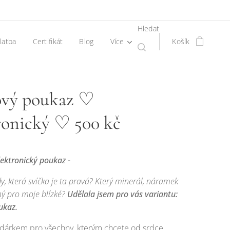
Hledat
latba
Certifikát
Blog
Více
Košík
vý poukaz ♡
ronický ♡ 500 kč
lektronický poukaz -
dy, která svíčka je ta pravá? Který minerál, náramek
ný pro moje blízké?
Udělala jsem pro vás variantu:
ukaz.
 dárkem pro všechny, kterým chcete od srdce