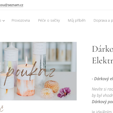
skou@seznam.cz
p
Provozovna
Péče o svíčky
Můj příběh
Doprava a p
Dárko
Elekt
- Dárkový e
Nevíte si ra
by byl vhod
Dárkový po
Je ideálním