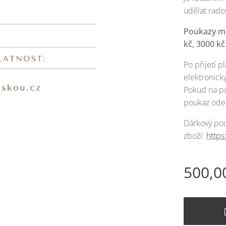
udělat rados
Poukazy má
kč, 3000 kč
Po přijetí 
elektronicky
Pokud na po
poukaz odes
Dárkový pou
zboží:
https
500,0