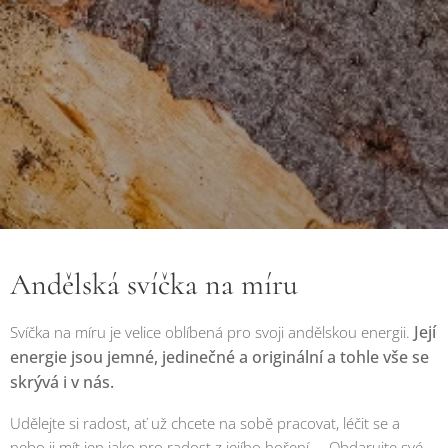
Andělská svíčka na míru
Její
Svíčka na míru je velice oblíbená pro svoji andělskou energii.
energie jsou jemné, jedinečné a originální a tohle vše se
skrývá i v nás.
Udělejte si radost, ať už chcete na sobě pracovat, léčit se a
nebo ji mít jen jako pro radost z jejího hoření ... Obdarujte své