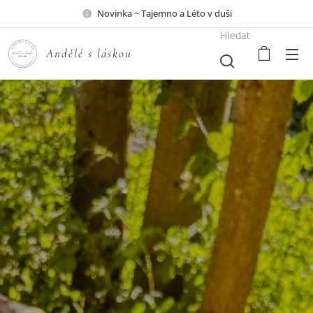
Novinka ~ Tajemno a Léto v duši
Hledat
A
ndělé s láskou ♥